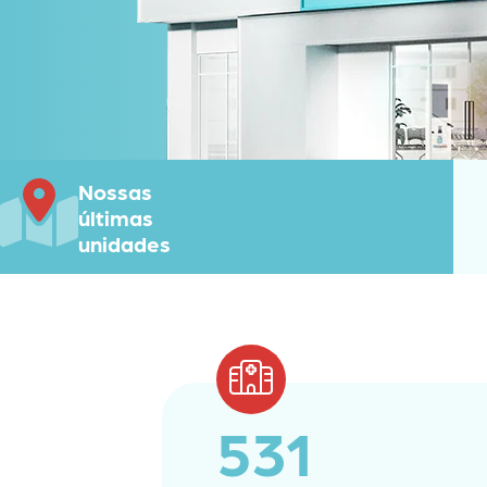
Nossas
últimas
unidades
531