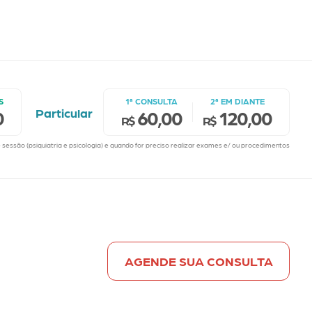
S
1ª CONSULTA
2ª EM DIANTE
Particular
0
60,00
120,00
R$
R$
sessão (psiquiatria e psicologia) e quando for preciso realizar exames e/ ou procedimentos
AGENDE SUA CONSULTA